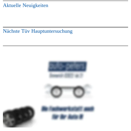
Aktuelle Neuigkeiten
Nächste Tüv Hauptuntersuchung
Auto Peters Ohg
Am Löwentor 11
46446 Emmerich am Rhein
 ​​
Info@autopeters.de
www.autopeters.de